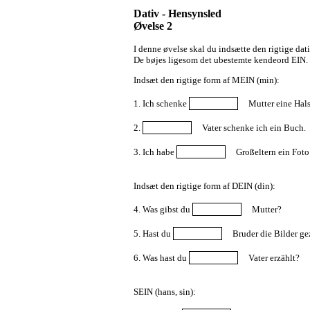
Dativ - Hensynsled
Øvelse 2
I denne øvelse skal du indsætte den rigtige 
De bøjes ligesom det ubestemte kendeord EIN.
Indsæt den rigtige form af MEIN (min):
1. Ich schenke
Mutter eine Hals
2.
Vater schenke ich ein Buch.
3. Ich habe
Großeltern ein Foto
Indsæt den rigtige form af DEIN (din):
4. Was gibst du
Mutter?
5. Hast du
Bruder die Bilder ge
6. Was hast du
Vater erzählt?
SEIN (hans, sin):