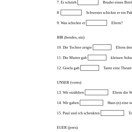
7. Er schrieb
Bruder einen Brief
8.
Schwester schickte er ein Pak
9. Was schickte er
Eltern?
IHR (hendes, sin):
10. Die Tochter zeigte
Eltern den
11. Die Mutter gab
kleinen Sohn
12. Gisela gab
Tante eine Theater
UNSER (vores):
13. Wir erzählten
Eltern die W
14. Wir gaben
Haus (n) eine n
15. Paul und ich schenkten
To
EUER (jeres):